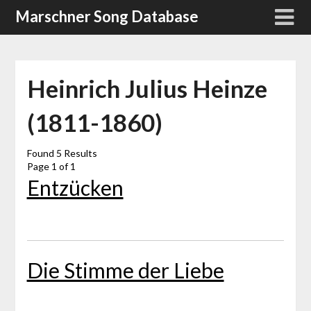
Skip
Marschner Song Database
to
content
Heinrich Julius Heinze
(1811-1860)
Found 5 Results
Page 1 of 1
Entzücken
Die Stimme der Liebe